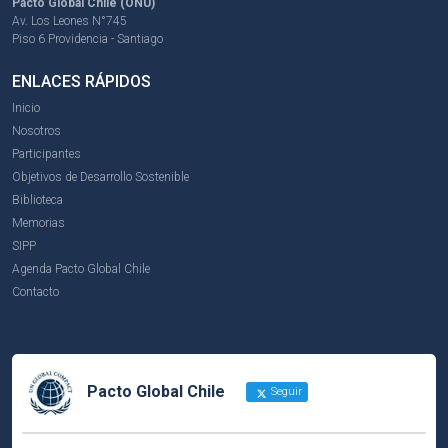
Pacto Global Chile (ONU)
Av. Los Leones N°745
Piso 6 Providencia - Santiago
ENLACES RÁPIDOS
Inicio
Nosotros
Participantes
Objetivos de Desarrollo Sostenible
Biblioteca
Memorias
SIPP
Agenda Pacto Global Chile
Contacto
Pacto Global Chile
Seguir