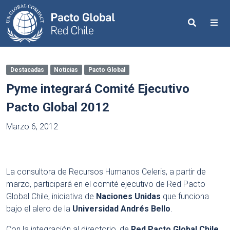
Search
Me
Destacadas
Noticias
Pacto Global
Pyme integrará Comité Ejecutivo
Pacto Global 2012
Marzo 6, 2012
La consultora de Recursos Humanos Celeris, a partir de
marzo, participará en el comité ejecutivo de Red Pacto
Global Chile, iniciativa de
Naciones Unidas
que funciona
bajo el alero de la
Universidad Andrés Bello
.
Con la integración al directorio, de
Red Pacto Global Chile
,