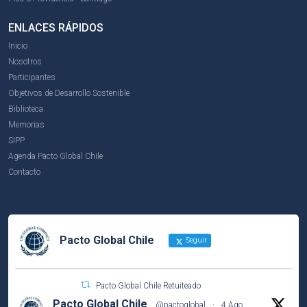
ENLACES RÁPIDOS
Inicio
Nosotros
Participantes
Objetivos de Desarrollo Sostenible
Biblioteca
Memorias
SIPP
Agenda Pacto Global Chile
Contacto
Pacto Global Chile
Seguir
Pacto Global Chile Retuiteado
Pacto Global Chile
@pactoglobal
·
4 Ago