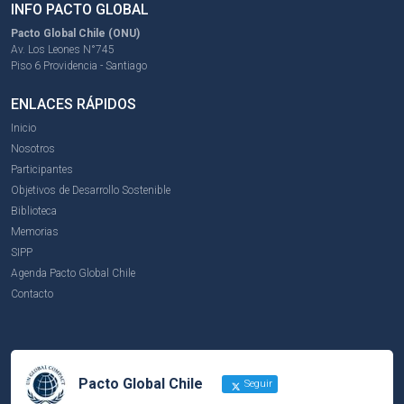
INFO PACTO GLOBAL
Pacto Global Chile (ONU)
Av. Los Leones N°745
Piso 6 Providencia - Santiago
ENLACES RÁPIDOS
Inicio
Nosotros
Participantes
Objetivos de Desarrollo Sostenible
Biblioteca
Memorias
SIPP
Agenda Pacto Global Chile
Contacto
Pacto Global Chile
Seguir