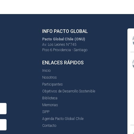
INFO PACTO GLOBAL
Pacto Global Chile (ONU)
Av. Los Leones N°745
Piso 6 Providencia - Santiago
ENLACES RÁPIDOS
Inicio
Nosotros
Participantes
Objetivos de Desarrollo Sostenible
Biblioteca
Memorias
SIPP
Agenda Pacto Global Chile
Contacto