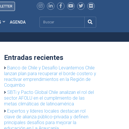
SLETTER
Search
S
AGENDA
Entradas recientes
Banco de Chile y Desafío Levantemos Chile
lanzan plan para recuperar el borde costero y
reactivar emprendimientos en la Región de
Coquimbo
SBTi y Pacto Global Chile analizan el rol del
sector AFOLU en el cumplimiento de las
metas climáticas de latinoamérica
Expertos y líderes locales destacan rol
clave de alianza público-privada y definen
principales desafíos para mejorar la
educación en La Araucanía