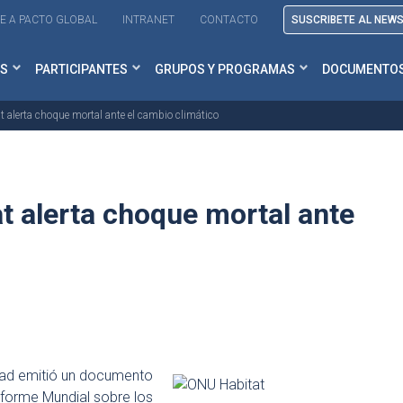
E A PACTO GLOBAL
INTRANET
CONTACTO
SUSCRIBETE AL NEW
S
PARTICIPANTES
GRUPOS Y PROGRAMAS
DOCUMENTO
 alerta choque mortal ante el cambio climático
 alerta choque mortal ante
idad emitió un documento
nforme Mundial sobre los