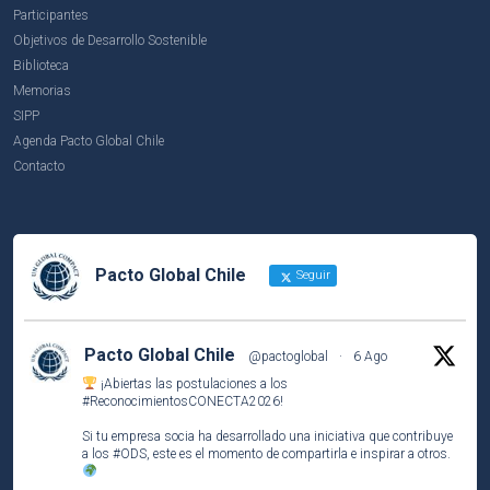
Participantes
Objetivos de Desarrollo Sostenible
Biblioteca
Memorias
SIPP
Agenda Pacto Global Chile
Contacto
Pacto Global Chile
Seguir
Pacto Global Chile
@pactoglobal
·
6 Ago
¡Abiertas las postulaciones a los
#ReconocimientosCONECTA2026
!
Si tu empresa socia ha desarrollado una iniciativa que contribuye
a los
#ODS
, este es el momento de compartirla e inspirar a otros.