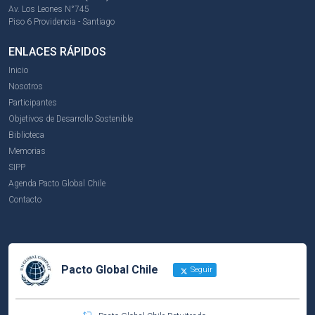
Av. Los Leones N°745
Piso 6 Providencia - Santiago
ENLACES RÁPIDOS
Inicio
Nosotros
Participantes
Objetivos de Desarrollo Sostenible
Biblioteca
Memorias
SIPP
Agenda Pacto Global Chile
Contacto
Pacto Global Chile
Seguir