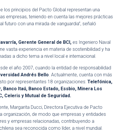
 los principios del Pacto Global representan una
las empresas, teniendo en cuenta las mejores prácticas
 al futuro con una mirada de vanguardia”, señaló
lavarría, Gerente General de BCI,
es Ingeniero Naval
ne vasta experiencia en materia de sostenibilidad y ha
das a dicho tema a nivel local e internacional.
desde el año 2007, cuando la entidad de responsabilidad
iversidad Andrés Bello
. Actualmente, cuenta con más
sto por representantes 18 organizaciones:
Telefónica,
 Banco Itaú, Banco Estado, Essbio, Minera Los
, Celeris y Mutual de Seguridad
.
ente, Margarita Ducci, Directora Ejecutiva de Pacto
er la organización, de modo que empresas y entidades
es y empresas relacionadas, contribuyendo a
 chilena sea reconocida como líder, a nivel mundial.