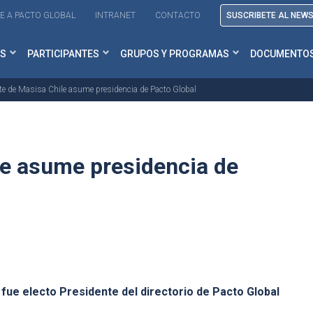
E A PACTO GLOBAL
INTRANET
CONTACTO
SUSCRIBETE AL NEW
S
PARTICIPANTES
GRUPOS Y PROGRAMAS
DOCUMENTO
te de Masisa Chile asume presidencia de Pacto Global
le asume presidencia de
fue electo Presidente del directorio de Pacto Global