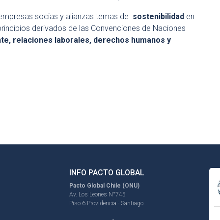
 empresas socias y alianzas temas de
sostenibilidad
en
0 principios derivados de las Convenciones de Naciones
te, relaciones laborales, derechos humanos y
INFO PACTO GLOBAL
Pacto Global Chile (ONU)
Av. Los Leones N°745
Piso 6 Providencia - Santiago