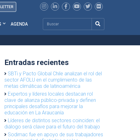
SLETTER
Search
S
AGENDA
Entradas recientes
SBTi y Pacto Global Chile analizan el rol del
sector AFOLU en el cumplimiento de las
metas climáticas de latinoamérica
Expertos y líderes locales destacan rol
clave de alianza público-privada y definen
principales desafíos para mejorar la
educación en La Araucanía
Líderes de distintos sectores coinciden: el
diálogo será clave para el futuro del trabajo
Sodimac fue en apoyo de sus trabajadores