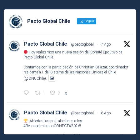
Pacto Global Chile
Seguir
Pacto Global Chile
@pactoglobal
·
7 Ago
Hoy realizamos una nueva sesión del Comité Ejecutivo de
Pacto Global Chile.
Contamos con la participación de Christian Salazar, coordinador
residente a.i. del Sistema de las Naciones Unidas el Chile
(@ONUChile).
1
2
X
Pacto Global Chile
@pactoglobal
·
6 Ago
¡Abiertas las postulaciones a los
#ReconocimientosCONECTA2026
!
Si tu empresa socia ha desarrollado una iniciativa que contribuye