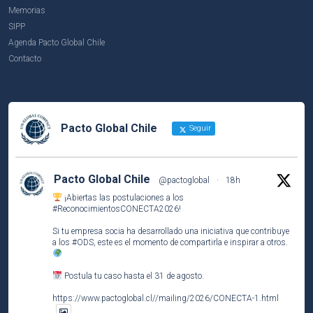
Memorias
SIPP
Agenda Pacto Global Chile
Contacto
Pacto Global Chile
Seguir
Pacto Global Chile
@pactoglobal
·
18h
¡Abiertas las postulaciones a los
#ReconocimientosCONECTA2026
!
Si tu empresa socia ha desarrollado una iniciativa que contribuye
a los
#ODS
, este es el momento de compartirla e inspirar a otros.
Postula tu caso hasta el 31 de agosto.
https://www.pactoglobal.cl//mailing/2026/CONECTA-1.html