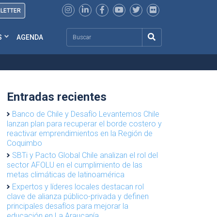
SLETTER
Search
S
AGENDA
Entradas recientes
Banco de Chile y Desafío Levantemos Chile
lanzan plan para recuperar el borde costero y
reactivar emprendimientos en la Región de
Coquimbo
SBTi y Pacto Global Chile analizan el rol del
sector AFOLU en el cumplimiento de las
metas climáticas de latinoamérica
Expertos y líderes locales destacan rol
clave de alianza público-privada y definen
principales desafíos para mejorar la
educación en La Araucanía