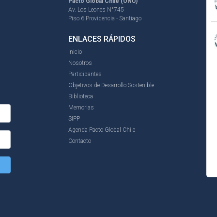
Pacto Global Chile (ONU)
Av. Los Leones N°745
Piso 6 Providencia - Santiago
ENLACES RÁPIDOS
Inicio
Nosotros
Participantes
Objetivos de Desarrollo Sostenible
Biblioteca
Memorias
SIPP
Agenda Pacto Global Chile
Contacto