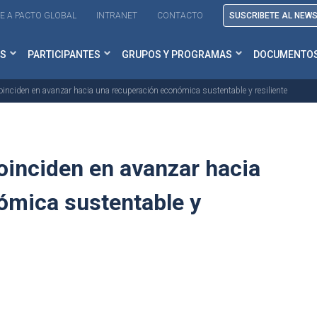
E A PACTO GLOBAL
INTRANET
CONTACTO
SUSCRIBETE AL NEW
S
PARTICIPANTES
GRUPOS Y PROGRAMAS
DOCUMENTO
inciden en avanzar hacia una recuperación económica sustentable y resiliente
oinciden en avanzar hacia
ómica sustentable y