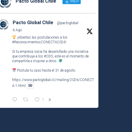
Pacto Global Chile
Seguir
Pacto Global Chile
@pactoglobal
·
6 Ago
¡Abiertas las postulaciones a los
#ReconocimientosCONECTA2026
!
Si tu empresa socia ha desarrollado una iniciativa
que contribuye a los
#ODS
, este es el momento de
compartirla e inspirar a otros.
Postula tu caso hasta el 31 de agosto.
https://www.pactoglobal.cl//mailing/2026/CONECT
A-1.html
1
X
Pacto Global Chile Retuiteado
Pacto Global Chile
@pactoglobal
·
4 Ago