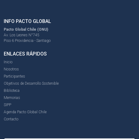
INFO PACTO GLOBAL
Pacto Global Chile (ONU)
Av. Los Leones N°745
Piso 6 Providencia - Santiago
ENLACES RÁPIDOS
Inicio
Nosotros
Participantes
Objetivos de Desarrollo Sostenible
Biblioteca
Memorias
SIPP
Agenda Pacto Global Chile
Contacto