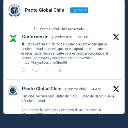
Pacto Global Chile
Seguir
Pacto Global Chile Retuiteado
Codexverde
@codexverde
·
29 Jul
"Cada vez más directorios y gerencias entienden que la
sostenibilidad no puede quedar encapsulada en un área
especializada: debe ser parte de la estrategia corporativa, la
gestión de riesgos y las decisiones de inversión"
https://tinyurl.com/mr3brs98
1
1
X
Pacto Global Chile
@pactoglobal
·
4 Ago
Participa del tercer encuentro del ciclo El Caso de Negocio de la
#Sostenibilidad
.
Abordamos los avances y desafíos de
#Chile
hacia la
#Agenda2030
junto a destacados representantes del sector
público, privado y la academia.