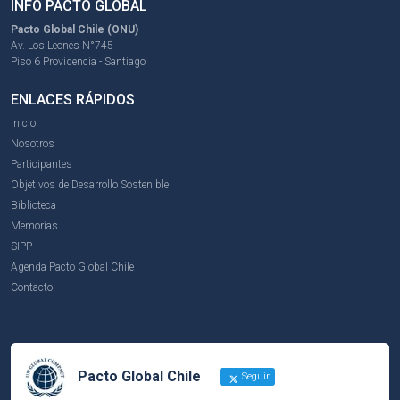
INFO PACTO GLOBAL
Pacto Global Chile (ONU)
Av. Los Leones N°745
Piso 6 Providencia - Santiago
ENLACES RÁPIDOS
Inicio
Nosotros
Participantes
Objetivos de Desarrollo Sostenible
Biblioteca
Memorias
SIPP
Agenda Pacto Global Chile
Contacto
Pacto Global Chile
Seguir