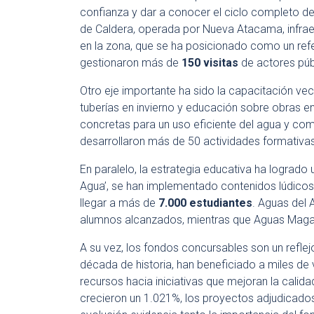
confianza y dar a conocer el ciclo completo de
de Caldera, operada por Nueva Atacama, infrae
en la zona, que se ha posicionado como un ref
gestionaron más de
150 visitas
de actores públ
Otro eje importante ha sido la capacitación veci
tuberías en invierno y educación sobre obras en
concretas para un uso eficiente del agua y comp
desarrollaron más de 50 actividades formativa
En paralelo, la estrategia educativa ha logrado u
Agua’, se han implementado contenidos lúdicos
llegar a más de
7.000 estudiantes
. Aguas del 
alumnos alcanzados, mientras que Aguas Magall
A su vez, los fondos concursables son un refle
década de historia, han beneficiado a miles de
recursos hacia iniciativas que mejoran la calida
crecieron un 1.021%, los proyectos adjudicad