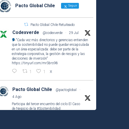
Pacto Global Chile
Seguir
Pacto Global Chile Retuiteado
Codexverde
@codexverde
·
29 Jul
"Cada vez más directorios y gerencias entienden
que la sostenibilidad no puede quedar encapsulada
en un área especializada: debe ser parte de la
estrategia corporativa, la gestión de riesgos y las
decisiones de inversión"
https://tinyurl.com/mr3brs98
1
1
X
Pacto Global Chile
@pactoglobal
·
4 Ago
Participa del tercer encuentro del ciclo El Caso
de Negocio de la
#Sostenibilidad
.
Abordamos los avances y desafíos de
#Chile
hacia la
#Agenda2030
junto a destacados representantes del
sector público, privado y la academia.