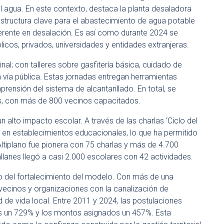
l agua. En este contexto, destaca la planta desaladora
structura clave para el abastecimiento de agua potable
erente en desalación. Es así como durante 2024 se
icos, privados, universidades y entidades extranjeras.
nal; con talleres sobre gasfitería básica, cuidado de
 vía pública. Estas jornadas entregan herramientas
rensión del sistema de alcantarillado. En total, se
s, con más de 800 vecinos capacitados.
n alto impacto escolar. A través de las charlas ‘Ciclo del
 en establecimientos educacionales, lo que ha permitido
Altiplano fue pionera con 75 charlas y más de 4.700
anes llegó a casi 2.000 escolares con 42 actividades.
jo del fortalecimiento del modelo. Con más de una
 vecinos y organizaciones con la canalización de
d de vida local. Entre 2011 y 2024, las postulaciones
os un 729% y los montos asignados un 457%. Esta