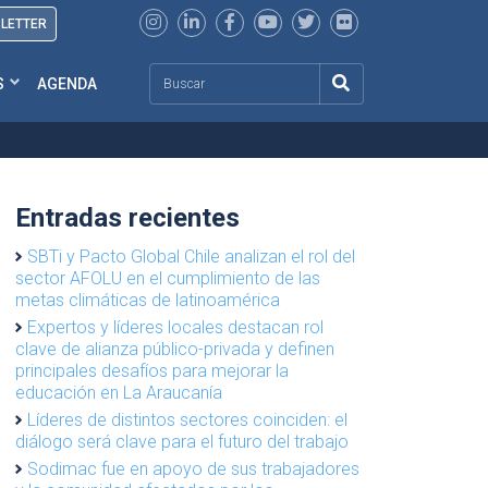
SLETTER
Search
S
AGENDA
Entradas recientes
SBTi y Pacto Global Chile analizan el rol del
sector AFOLU en el cumplimiento de las
metas climáticas de latinoamérica
Expertos y líderes locales destacan rol
clave de alianza público-privada y definen
principales desafíos para mejorar la
educación en La Araucanía
Líderes de distintos sectores coinciden: el
diálogo será clave para el futuro del trabajo
Sodimac fue en apoyo de sus trabajadores