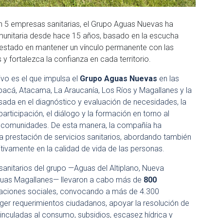
n 5 empresas sanitarias, el Grupo Aguas Nuevas ha
munitaria desde hace 15 años, basado en la escucha
a estado en mantener un vínculo permanente con las
 fortalezca la confianza en cada territorio.
vo es el que impulsa el
Grupo Aguas Nuevas
en las
pacá, Atacama, La Araucanía, Los Ríos y Magallanes y la
asada en el diagnóstico y evaluación de necesidades, la
articipación, el diálogo y la formación en torno al
as comunidades. De esta manera, la compañía ha
 prestación de servicios sanitarios, abordando también
itivamente en la calidad de vida de las personas.
sanitarios del grupo —Aguas del Altiplano, Nueva
uas Magallanes— llevaron a cabo más de
800
aciones sociales, convocando a más de 4.300
oger requerimientos ciudadanos, apoyar la resolución de
 vinculadas al consumo, subsidios, escasez hídrica y