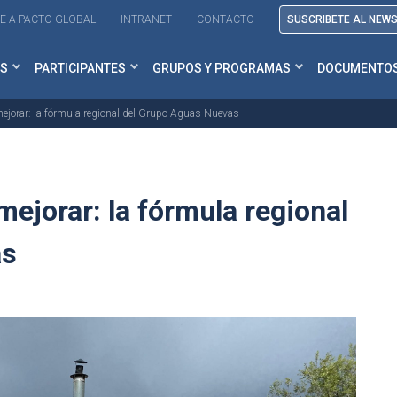
E A PACTO GLOBAL
INTRANET
CONTACTO
SUSCRIBETE AL NEW
S
PARTICIPANTES
GRUPOS Y PROGRAMAS
DOCUMENTO
ejorar: la fórmula regional del Grupo Aguas Nuevas
mejorar: la fórmula regional
as