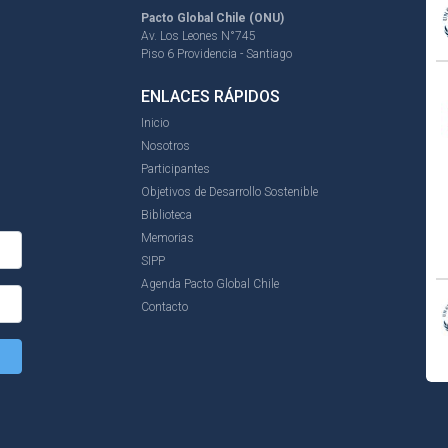
Pacto Global Chile (ONU)
Av. Los Leones N°745
Piso 6 Providencia - Santiago
ENLACES RÁPIDOS
Inicio
Nosotros
Participantes
Objetivos de Desarrollo Sostenible
Biblioteca
Memorias
SIPP
Agenda Pacto Global Chile
Contacto