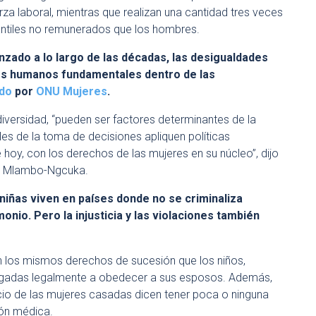
rza laboral, mientras que realizan una cantidad tres veces
antiles no remunerados que los hombres.
nzado a lo largo de las décadas, las desigualdades
hos humanos fundamentales dentro de las
ado
por
ONU Mujeres
.
 diversidad, “pueden ser factores determinantes de la
es de la toma de decisiones apliquen políticas
 hoy, con los derechos de las mujeres en su núcleo”, dijo
le Mlambo-Ngcuka.
niñas viven en países donde no se criminaliza
onio. Pero la injusticia y las violaciones también
en los mismos derechos de sucesión que los niños,
ligadas legalmente a obedecer a sus esposos. Además,
rcio de las mujeres casadas dicen tener poca o ninguna
ión médica.