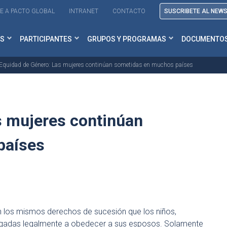
E A PACTO GLOBAL
INTRANET
CONTACTO
SUSCRIBETE AL NEW
S
PARTICIPANTES
GRUPOS Y PROGRAMAS
DOCUMENTO
Equidad de Género: Las mujeres continúan sometidas en muchos países
s mujeres continúan
países
en los mismos derechos de sucesión que los niños,
ligadas legalmente a obedecer a sus esposos. Solamente