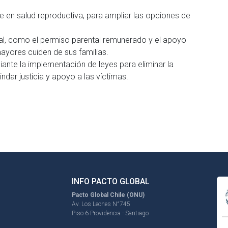
te en salud reproductiva, para ampliar las opciones de
al, como el permiso parental remunerado y el apoyo
mayores cuiden de sus familias.
iante la implementación de leyes para eliminar la
indar justicia y apoyo a las víctimas.
INFO PACTO GLOBAL
Pacto Global Chile (ONU)
Av. Los Leones N°745
Piso 6 Providencia - Santiago