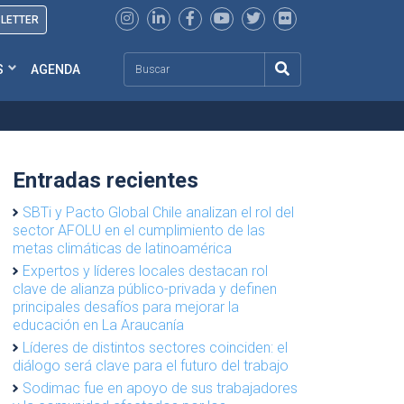
SLETTER
Search
S
AGENDA
Entradas recientes
SBTi y Pacto Global Chile analizan el rol del
sector AFOLU en el cumplimiento de las
metas climáticas de latinoamérica
Expertos y líderes locales destacan rol
clave de alianza público-privada y definen
principales desafíos para mejorar la
educación en La Araucanía
Líderes de distintos sectores coinciden: el
diálogo será clave para el futuro del trabajo
Sodimac fue en apoyo de sus trabajadores