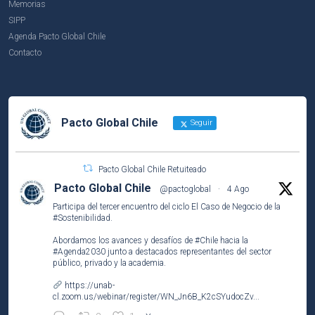
Memorias
SIPP
Agenda Pacto Global Chile
Contacto
Pacto Global Chile
Seguir
Pacto Global Chile Retuiteado
Pacto Global Chile
@pactoglobal
·
4 Ago
Participa del tercer encuentro del ciclo El Caso de Negocio de la
#Sostenibilidad
.
Abordamos los avances y desafíos de
#Chile
hacia la
#Agenda2030
junto a destacados representantes del sector
público, privado y la academia.
https://unab-
cl.zoom.us/webinar/register/WN_Jn6B_K2cSYudocZv...