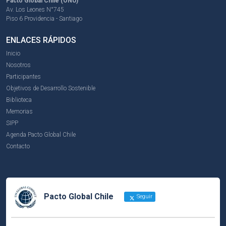
Pacto Global Chile (ONU)
Av. Los Leones N°745
Piso 6 Providencia - Santiago
ENLACES RÁPIDOS
Inicio
Nosotros
Participantes
Objetivos de Desarrollo Sostenible
Biblioteca
Memorias
SIPP
Agenda Pacto Global Chile
Contacto
Pacto Global Chile
Seguir