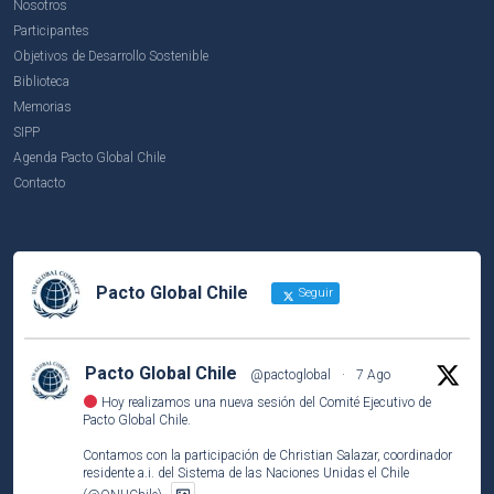
Nosotros
Participantes
Objetivos de Desarrollo Sostenible
Biblioteca
Memorias
SIPP
Agenda Pacto Global Chile
Contacto
Pacto Global Chile
Seguir
Pacto Global Chile
@pactoglobal
·
7 Ago
Hoy realizamos una nueva sesión del Comité Ejecutivo de
Pacto Global Chile.
Contamos con la participación de Christian Salazar, coordinador
residente a.i. del Sistema de las Naciones Unidas el Chile