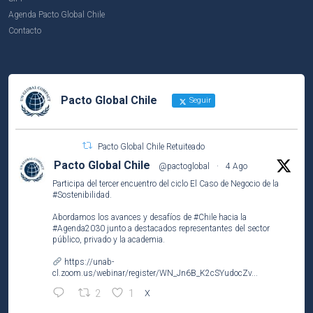
Agenda Pacto Global Chile
Contacto
Pacto Global Chile
Seguir
Pacto Global Chile Retuiteado
Pacto Global Chile
@pactoglobal
·
4 Ago
Participa del tercer encuentro del ciclo El Caso de Negocio de la
#Sostenibilidad
.
Abordamos los avances y desafíos de
#Chile
hacia la
#Agenda2030
junto a destacados representantes del sector
público, privado y la academia.
https://unab-
cl.zoom.us/webinar/register/WN_Jn6B_K2cSYudocZv...
2
1
X