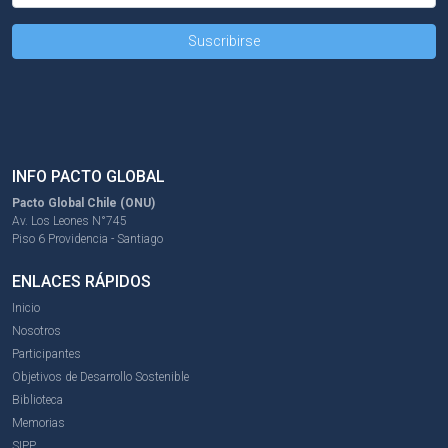
INFO PACTO GLOBAL
Pacto Global Chile (ONU)
Av. Los Leones N°745
Piso 6 Providencia - Santiago
ENLACES RÁPIDOS
Inicio
Nosotros
Participantes
Objetivos de Desarrollo Sostenible
Biblioteca
Memorias
SIPP