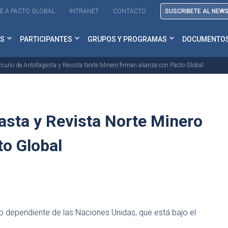
E A PACTO GLOBAL
INTRANET
CONTACTO
SUSCRIBETE AL NEW
S
PARTICIPANTES
GRUPOS Y PROGRAMAS
DOCUMENTO
rcurio de Antofagasta y Revista Norte Minero firman alianza con Pacto Global
asta y Revista Norte Minero
to Global
o dependiente de las Naciones Unidas, que está bajo el