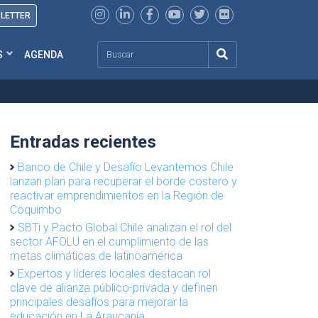
SLETTER
Search
S
AGENDA
Entradas recientes
Banco de Chile y Desafío Levantemos Chile
lanzan plan para recuperar el borde costero y
reactivar emprendimientos en la Región de
Coquimbo
SBTi y Pacto Global Chile analizan el rol del
sector AFOLU en el cumplimiento de las
metas climáticas de latinoamérica
Expertos y líderes locales destacan rol
clave de alianza público-privada y definen
principales desafíos para mejorar la
educación en La Araucanía