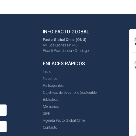
INFO PACTO GLOBAL
Pacto Global Chile (ONU)
Av. Los Leones N°745
Piso 6 Providencia - Santiago
ENLACES RÁPIDOS
Inicio
Nosotros
Participantes
Objetivos de Desarrollo Sostenible
Biblioteca
Memorias
SIPP
Agenda Pacto Global Chile
Contacto