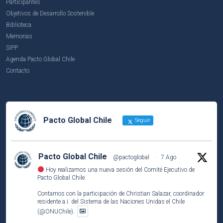
Participantes
Objetivos de Desarrollo Sostenible
Biblioteca
Memorias
SIPP
Agenda Pacto Global Chile
Contacto
Pacto Global Chile
Seguir
Pacto Global Chile
@pactoglobal
·
7 Ago
Hoy realizamos una nueva sesión del Comité Ejecutivo de
Pacto Global Chile.
Contamos con la participación de Christian Salazar, coordinador
residente a.i. del Sistema de las Naciones Unidas el Chile
(@ONUChile).