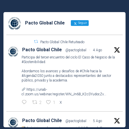
Pacto Global Chile
Seguir
Pacto Global Chile Retuiteado
Pacto Global Chile
@pactoglobal
·
4 Ago
Participa del tercer encuentro del ciclo El Caso de Negocio de la
#Sostenibilidad
.
Abordamos los avances y desafíos de
#Chile
hacia la
#Agenda2030
junto a destacados representantes del sector
público, privado y la academia.
https://unab-
cl.zoom.us/webinar/register/WN_Jn6B_K2cSYudocZv...
2
1
X
Pacto Global Chile
@pactoglobal
·
5 Ago
Así vivimos el encuentro presencial del Grupo de Empresas