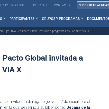
E A PACTO GLOBAL
INTRANET
CONTACTO
SUSCRIBETE AL NEW
S
PARTICIPANTES
GRUPOS Y PROGRAMAS
DOCUMENTO
tora Ejecutiva Red Pacto Global invitada a programa Los Parisi en VIA X
 Pacto Global invitada a
 VIA X
na, fue invitada a dialogar el jueves 22 de diciembre al
e
”, en la cual se refirió a su labor como
Decana de la