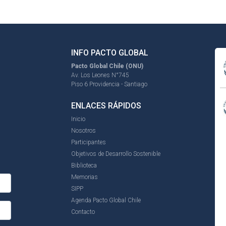
INFO PACTO GLOBAL
Pacto Global Chile (ONU)
Av. Los Leones N°745
Piso 6 Providencia - Santiago
ENLACES RÁPIDOS
Inicio
Nosotros
Participantes
Objetivos de Desarrollo Sostenible
Biblioteca
Memorias
SIPP
Agenda Pacto Global Chile
Contacto