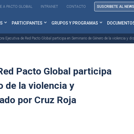
E A PACTO GLOBAL
INTRANET
CONTACTO
SUSCRIBETE AL NEW
S
PARTICIPANTES
GRUPOS Y PROGRAMAS
DOCUMENTO
tora Ejecutiva de Red Pacto Global participa en Seminario de Género de la violencia y 
Red Pacto Global participa
 de la violencia y
ado por Cruz Roja