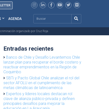
SLETTER
Search
S
AGENDA
discriminación organizado por Cruz Roja
Entradas recientes
Banco de Chile y Desafío Levantemos Chile
lanzan plan para recuperar el borde costero y
reactivar emprendimientos en la Región de
Coquimbo
SBTi y Pacto Global Chile analizan el rol del
sector AFOLU en el cumplimiento de las
metas climáticas de latinoamérica
Expertos y líderes locales destacan rol
clave de alianza público-privada y definen
principales desafíos para mejorar la
educación en La Araucanía