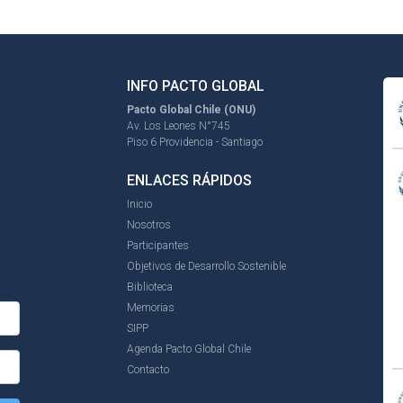
INFO PACTO GLOBAL
Pacto Global Chile (ONU)
Av. Los Leones N°745
Piso 6 Providencia - Santiago
ENLACES RÁPIDOS
Inicio
Nosotros
Participantes
Objetivos de Desarrollo Sostenible
Biblioteca
Memorias
SIPP
Agenda Pacto Global Chile
Contacto