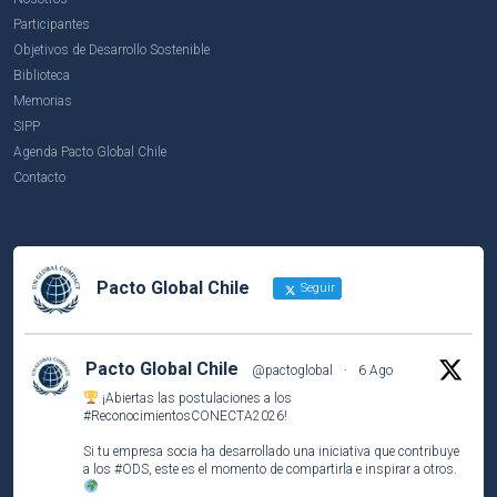
Participantes
Objetivos de Desarrollo Sostenible
Biblioteca
Memorias
SIPP
Agenda Pacto Global Chile
Contacto
Pacto Global Chile
Seguir
Pacto Global Chile
@pactoglobal
·
6 Ago
¡Abiertas las postulaciones a los
#ReconocimientosCONECTA2026
!
Si tu empresa socia ha desarrollado una iniciativa que contribuye
a los
#ODS
, este es el momento de compartirla e inspirar a otros.