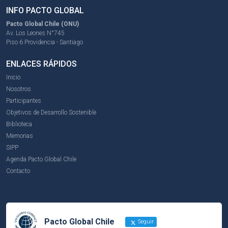
INFO PACTO GLOBAL
Pacto Global Chile (ONU)
Av. Los Leones N°745
Piso 6 Providencia - Santiago
ENLACES RÁPIDOS
Inicio
Nosotros
Participantes
Objetivos de Desarrollo Sostenible
Biblioteca
Memorias
SIPP
Agenda Pacto Global Chile
Contacto
Pacto Global Chile
Seguir