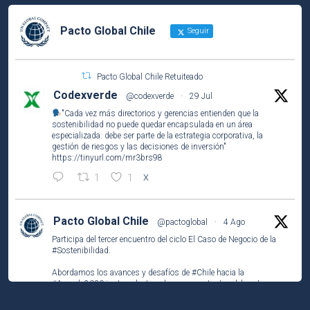
Pacto Global Chile
Seguir
Pacto Global Chile Retuiteado
Codexverde
@codexverde
·
29 Jul
"Cada vez más directorios y gerencias entienden que la
sostenibilidad no puede quedar encapsulada en un área
especializada: debe ser parte de la estrategia corporativa, la
gestión de riesgos y las decisiones de inversión"
https://tinyurl.com/mr3brs98
1
1
X
Pacto Global Chile
@pactoglobal
·
4 Ago
Participa del tercer encuentro del ciclo El Caso de Negocio de la
#Sostenibilidad
.
Abordamos los avances y desafíos de
#Chile
hacia la
#Agenda2030
junto a destacados representantes del sector
público, privado y la academia.