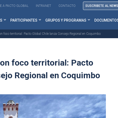
E A PACTO GLOBAL
INTRANET
CONTACTO
SUSCRIBETE AL NEW
S
PARTICIPANTES
GRUPOS Y PROGRAMAS
DOCUMENTO
on foco territorial: Pacto Global Chile lanza Consejo Regional en Coquimbo
on foco territorial: Pacto
nsejo Regional en Coquimbo