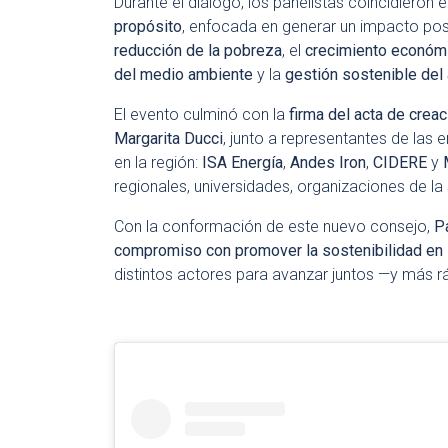
Durante el diálogo, los panelistas coincidiero
propósito
, enfocada en generar un impacto po
reducción de la pobreza
, el
crecimiento económi
del medio ambiente
y la
gestión sostenible del
El evento culminó con la
firma del acta de cre
Margarita Ducci
, junto a representantes de las 
en la región:
ISA Energía
,
Andes Iron
,
CIDERE
y
regionales, universidades, organizaciones de l
Con la conformación de este nuevo consejo,
P
compromiso con promover la sostenibilidad en 
distintos actores para avanzar juntos —y más r