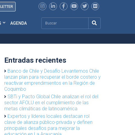
SLETTER
Search
S
AGENDA
Entradas recientes
Banco de Chile y Desafío Levantemos Chile
lanzan plan para recuperar el borde costero y
reactivar emprendimientos en la Región de
Coquimbo
SBTi y Pacto Global Chile analizan el rol del
sector AFOLU en el cumplimiento de las
metas climáticas de latinoamérica
Expertos y líderes locales destacan rol
clave de alianza público-privada y definen
principales desafíos para mejorar la
educación en La Araucanía