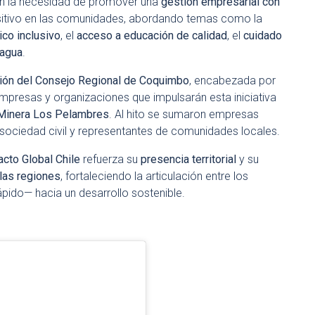
n en la necesidad de promover una
gestión empresarial con
sitivo en las comunidades, abordando temas como la
co inclusivo
, el
acceso a educación de calidad
, el
cuidado
 agua
.
ación del Consejo Regional de Coquimbo
, encabezada por
empresas y organizaciones que impulsarán esta iniciativa
Minera Los Pelambres
. Al hito se sumaron empresas
a sociedad civil y representantes de comunidades locales.
acto Global Chile
refuerza su
presencia territorial
y su
las regiones
, fortaleciendo la articulación entre los
ápido— hacia un desarrollo sostenible.