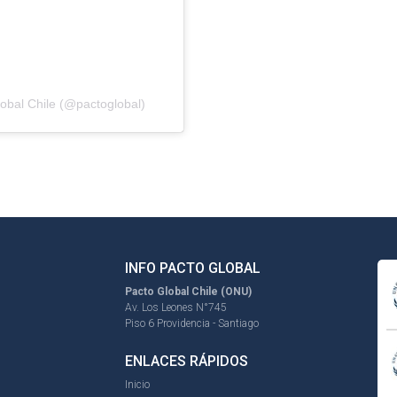
obal Chile (@pactoglobal)
INFO PACTO GLOBAL
Pacto Global Chile (ONU)
Av. Los Leones N°745
Piso 6 Providencia - Santiago
ENLACES RÁPIDOS
Inicio