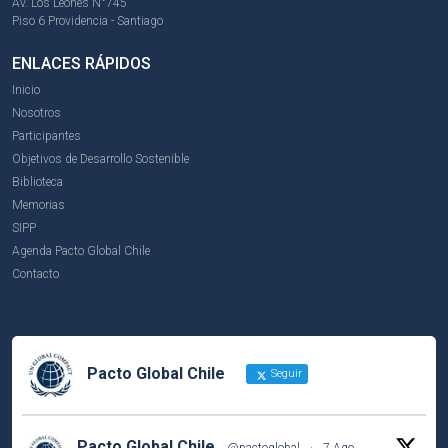
Av. Los Leones N°745
Piso 6 Providencia - Santiago
ENLACES RÁPIDOS
Inicio
Nosotros
Participantes
Objetivos de Desarrollo Sostenible
Biblioteca
Memorias
SIPP
Agenda Pacto Global Chile
Contacto
Pacto Global Chile
Seguir
Pacto Global Chile
@pactoglobal
·
7 Ago