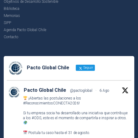
Objetivos de Desarrollo Sostenible
Biblioteca
Memorias
SIPP
Agenda Pacto Global Chile
Contacto
Pacto Global Chile
Seguir
Pacto Global Chile
@pactoglobal
·
6 Ago
¡Abiertas las postulaciones a los
#ReconocimientosCONECTA2026
!
Si tu empresa socia ha desarrollado una iniciativa que contribuye
a los
#ODS
, este es el momento de compartirla e inspirar a otros.
Postula tu caso hasta el 31 de agosto.