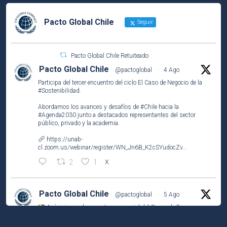
Pacto Global Chile
Seguir
Pacto Global Chile Retuiteado
Pacto Global Chile
@pactoglobal
·
4 Ago
Participa del tercer encuentro del ciclo El Caso de Negocio de la
#Sostenibilidad
.
Abordamos los avances y desafíos de
#Chile
hacia la
#Agenda2030
junto a destacados representantes del sector
público, privado y la academia.
https://unab-
cl.zoom.us/webinar/register/WN_Jn6B_K2cSYudocZv...
2
1
X
Pacto Global Chile
@pactoglobal
·
5 Ago
Así vivimos el encuentro presencial del Grupo de Empresas
Líderes por el
#ODS2
(#HambreCero) en
@NestleCL
.