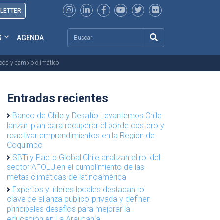
SLETTER
Search
S
AGENDA
cos y cambio climático
Entradas recientes
Banco de Chile y Desafío Levantemos Chile
lanzan plan para recuperar el borde costero y
reactivar emprendimientos en la Región de
Coquimbo
SBTi y Pacto Global Chile analizan el rol del
sector AFOLU en el cumplimiento de las
metas climáticas de latinoamérica
Expertos y líderes locales destacan rol
clave de alianza público-privada y definen
principales desafíos para mejorar la
educación en La Araucanía