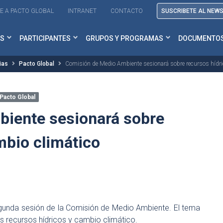
E A PACTO GLOBAL
INTRANET
CONTACTO
SUSCRIBETE AL NEW
S
PARTICIPANTES
GRUPOS Y PROGRAMAS
DOCUMENTO
ias
Pacto Global
Comisión de Medio Ambiente sesionará sobre recursos hídri
Pacto Global
iente sesionará sobre
mbio climático
segunda sesión de la Comisión de Medio Ambiente. El tema
os recursos hídricos y cambio climático.