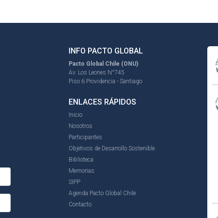
INFO PACTO GLOBAL
Pacto Global Chile (ONU)
Av. Los Leones N°745
Piso 6 Providencia - Santiago
ENLACES RÁPIDOS
Inicio
Nosotros
Participantes
Objetivos de Desarrollo Sostenible
Biblioteca
Memorias
SIPP
Agenda Pacto Global Chile
Contacto