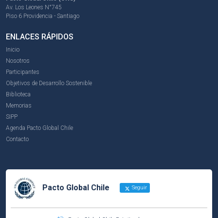
Av. Los Leones N°745
Piso 6 Providencia - Santiago
ENLACES RÁPIDOS
Inicio
Nosotros
Participantes
Objetivos de Desarrollo Sostenible
Biblioteca
Memorias
SIPP
Agenda Pacto Global Chile
Contacto
Pacto Global Chile
Seguir