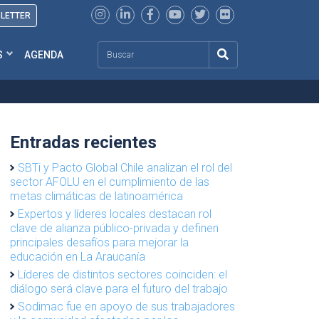
SLETTER
Search
S
AGENDA
Entradas recientes
SBTi y Pacto Global Chile analizan el rol del
sector AFOLU en el cumplimiento de las
metas climáticas de latinoamérica
Expertos y líderes locales destacan rol
clave de alianza público-privada y definen
principales desafíos para mejorar la
educación en La Araucanía
Líderes de distintos sectores coinciden: el
diálogo será clave para el futuro del trabajo
Sodimac fue en apoyo de sus trabajadores