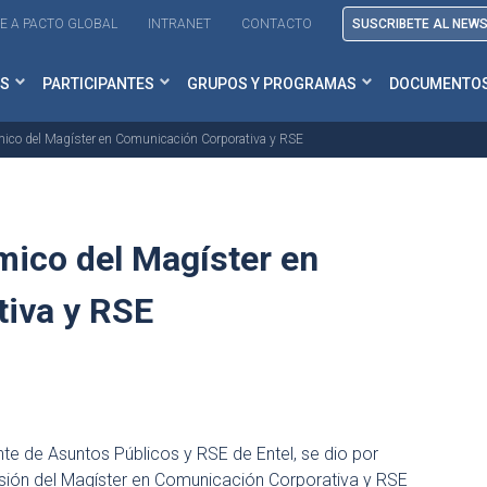
E A PACTO GLOBAL
INTRANET
CONTACTO
SUSCRIBETE AL NEW
S
PARTICIPANTES
GRUPOS Y PROGRAMAS
DOCUMENTO
ico del Magíster en Comunicación Corporativa y RSE
ico del Magíster en
iva y RSE
te de Asuntos Públicos y RSE de Entel, se dio por
sión del Magíster en Comunicación Corporativa y RSE