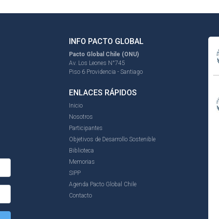
INFO PACTO GLOBAL
Pacto Global Chile (ONU)
Av. Los Leones N°745
Piso 6 Providencia - Santiago
ENLACES RÁPIDOS
Inicio
Nosotros
Participantes
Objetivos de Desarrollo Sostenible
Biblioteca
Memorias
SIPP
Agenda Pacto Global Chile
Contacto