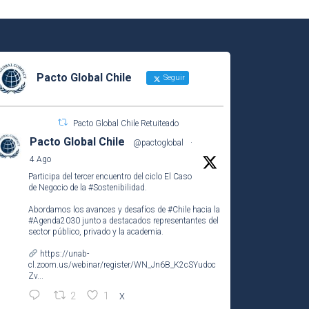
Pacto Global Chile
Seguir
Pacto Global Chile Retuiteado
Pacto Global Chile
@pactoglobal
·
4 Ago
Participa del tercer encuentro del ciclo El Caso
de Negocio de la
#Sostenibilidad
.
Abordamos los avances y desafíos de
#Chile
hacia la
#Agenda2030
junto a destacados representantes del
sector público, privado y la academia.
https://unab-
cl.zoom.us/webinar/register/WN_Jn6B_K2cSYudoc
Zv...
2
1
X