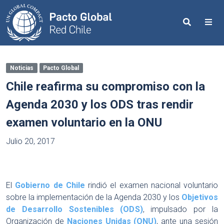
Search
Me
Noticias
Pacto Global
Chile reafirma su compromiso con la
Agenda 2030 y los ODS tras rendir
examen voluntario en la ONU
Julio 20, 2017
El
Gobierno de Chile
rindió el examen nacional voluntario
sobre la implementación de la Agenda 2030 y los
Objetivos
de Desarrollo Sostenibles (ODS)
, impulsado por la
Organización de
Naciones Unidas (ONU)
, ante una sesión