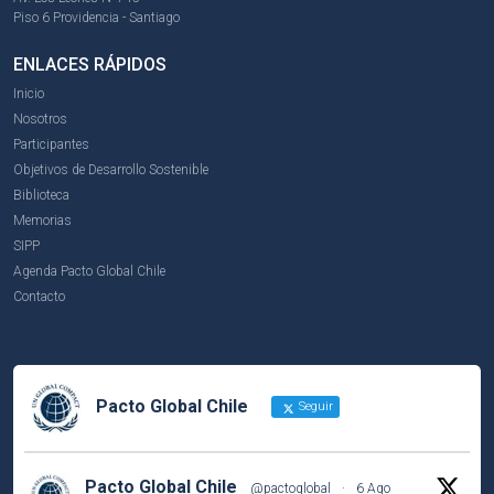
Piso 6 Providencia - Santiago
ENLACES RÁPIDOS
Inicio
Nosotros
Participantes
Objetivos de Desarrollo Sostenible
Biblioteca
Memorias
SIPP
Agenda Pacto Global Chile
Contacto
Pacto Global Chile
Seguir
Pacto Global Chile
@pactoglobal
·
6 Ago