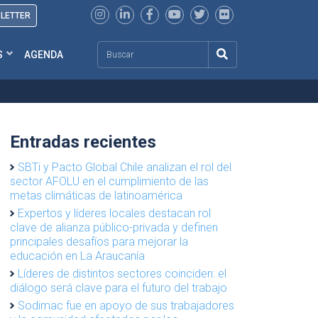
SLETTER
Search
S
AGENDA
Entradas recientes
SBTi y Pacto Global Chile analizan el rol del
sector AFOLU en el cumplimiento de las
metas climáticas de latinoamérica
Expertos y líderes locales destacan rol
clave de alianza público-privada y definen
principales desafíos para mejorar la
educación en La Araucanía
Líderes de distintos sectores coinciden: el
diálogo será clave para el futuro del trabajo
Sodimac fue en apoyo de sus trabajadores