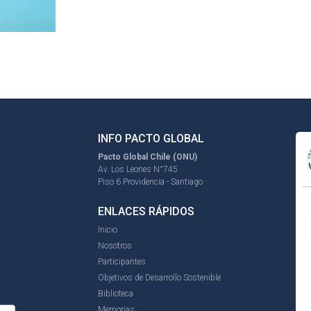
INFO PACTO GLOBAL
Pacto Global Chile (ONU)
Av. Los Leones N°745
Piso 6 Providencia - Santiago
ENLACES RÁPIDOS
Inicio
Nosotros
Participantes
Objetivos de Desarrollo Sostenible
Biblioteca
Memorias