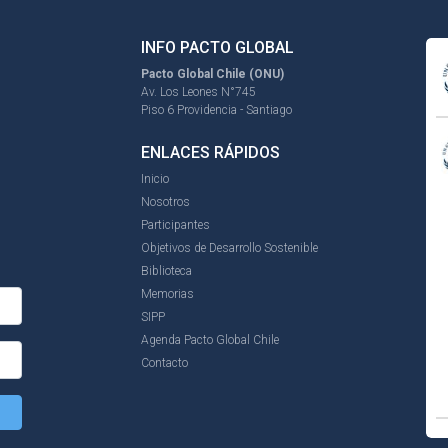
INFO PACTO GLOBAL
Pacto Global Chile (ONU)
Av. Los Leones N°745
Piso 6 Providencia - Santiago
ENLACES RÁPIDOS
Inicio
Nosotros
Participantes
Objetivos de Desarrollo Sostenible
Biblioteca
Memorias
SIPP
Agenda Pacto Global Chile
Contacto