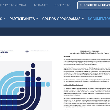
BIBLIOTECA
E A PACTO GLOBAL
INTRANET
CONTACTO
SUSCRIBETE AL NEW
S
PARTICIPANTES
GRUPOS Y PROGRAMAS
DOCUMENTO