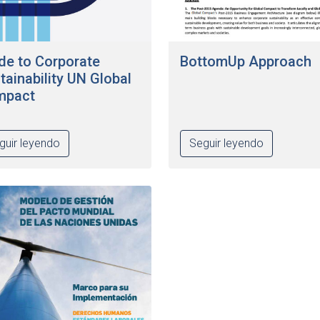
de to Corporate
BottomUp Approach
tainability UN Global
mpact
guir leyendo
Seguir leyendo