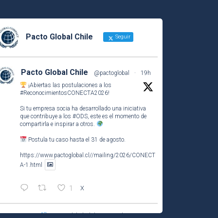
Pacto Global Chile
Seguir
Pacto Global Chile
@pactoglobal
·
19h
¡Abiertas las postulaciones a los
#ReconocimientosCONECTA2026
!
Si tu empresa socia ha desarrollado una iniciativa
que contribuye a los
#ODS
, este es el momento de
compartirla e inspirar a otros.
Postula tu caso hasta el 31 de agosto.
https://www.pactoglobal.cl//mailing/2026/CONECT
A-1.html
1
X
Pacto Global Chile Retuiteado