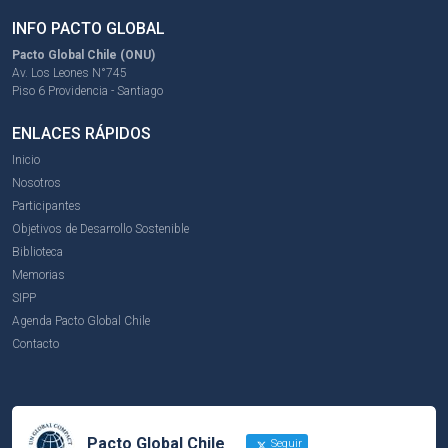
INFO PACTO GLOBAL
Pacto Global Chile (ONU)
Av. Los Leones N°745
Piso 6 Providencia - Santiago
ENLACES RÁPIDOS
Inicio
Nosotros
Participantes
Objetivos de Desarrollo Sostenible
Biblioteca
Memorias
SIPP
Agenda Pacto Global Chile
Contacto
Pacto Global Chile
Seguir