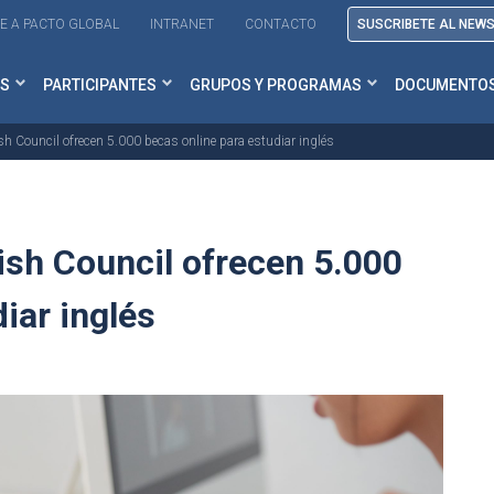
E A PACTO GLOBAL
INTRANET
CONTACTO
SUSCRIBETE AL NEW
S
PARTICIPANTES
GRUPOS Y PROGRAMAS
DOCUMENTO
sh Council ofrecen 5.000 becas online para estudiar inglés
ish Council ofrecen 5.000
iar inglés