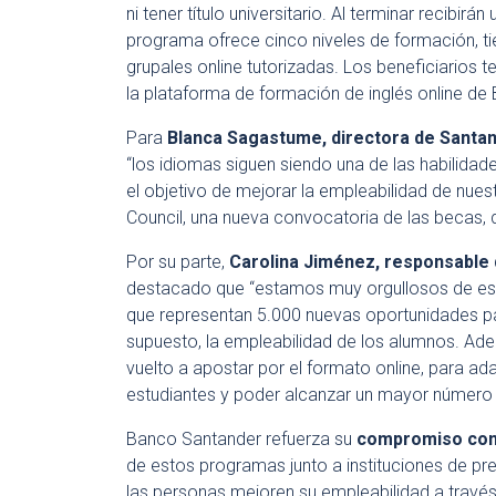
ni tener título universitario. Al terminar recibirán
programa ofrece cinco niveles de formación, t
grupales online tutorizadas. Los beneficiarios t
la plataforma de formación de inglés online de B
Para
Blanca Sagastume, directora de Santan
“los idiomas siguen siendo una de las habilid
el objetivo de mejorar la empleabilidad de nues
Council, una nueva convocatoria de las becas, q
Por su parte,
Carolina Jiménez, responsable 
destacado que “estamos muy orgullosos de est
que representan 5.000 nuevas oportunidades para 
supuesto, la empleabilidad de los alumnos. A
vuelto a apostar por el formato online, para ad
estudiantes y poder alcanzar un mayor número de
Banco Santander refuerza su
compromiso con 
de estos programas junto a instituciones de pr
las personas mejoren su empleabilidad a través