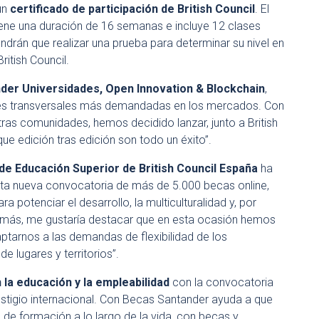
 un
certificado de participación de British Council
. El
iene una duración de 16 semanas e incluye 12 clases
endrán que realizar una prueba para determinar su nivel en
ritish Council.
der Universidades, Open Innovation & Blockchain
,
ades transversales más demandadas en los mercados. Con
tras comunidades, hemos decidido lanzar, junto a British
ue edición tras edición son todo un éxito”.
de Educación Superior de British Council España
ha
a nueva convocatoria de más de 5.000 becas online,
potenciar el desarrollo, la multiculturalidad y, por
demás, me gustaría destacar que en esta ocasión hemos
aptarnos a las demandas de flexibilidad de los
 lugares y territorios”.
la educación y la empleabilidad
con la convocatoria
estigio internacional. Con Becas Santander ayuda a que
 de formación a lo largo de la vida, con becas y