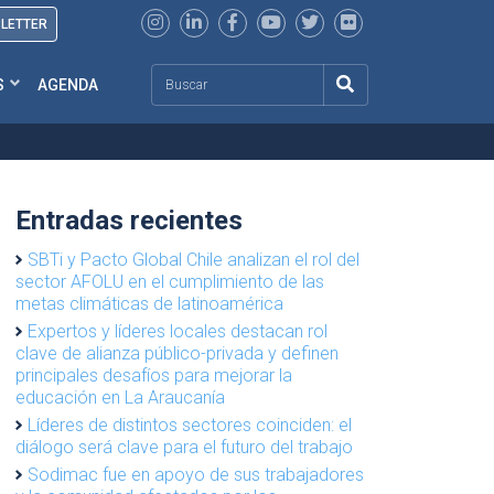
SLETTER
Search
S
AGENDA
Entradas recientes
SBTi y Pacto Global Chile analizan el rol del
sector AFOLU en el cumplimiento de las
metas climáticas de latinoamérica
Expertos y líderes locales destacan rol
clave de alianza público-privada y definen
principales desafíos para mejorar la
educación en La Araucanía
Líderes de distintos sectores coinciden: el
diálogo será clave para el futuro del trabajo
Sodimac fue en apoyo de sus trabajadores