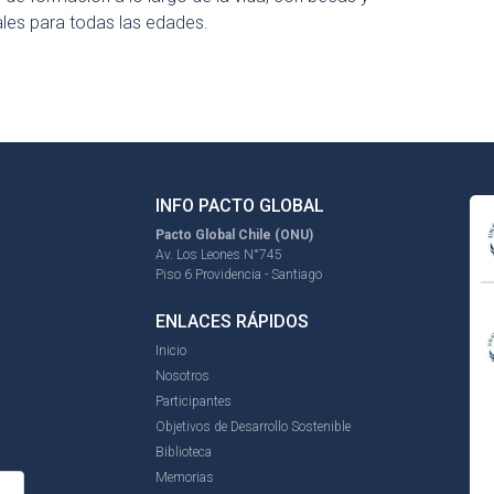
les para todas las edades.
INFO PACTO GLOBAL
Pacto Global Chile (ONU)
Av. Los Leones N°745
Piso 6 Providencia - Santiago
ENLACES RÁPIDOS
Inicio
Nosotros
Participantes
Objetivos de Desarrollo Sostenible
Biblioteca
Memorias