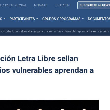
E A PACTO GLOBAL
INTRANET
CONTACTO
SUSCRIBETE AL NEW
S
PARTICIPANTES
GRUPOS Y PROGRAMAS
DOCUMENTO
ón Letra Libre sellan alianza para que mil niños vulnerables aprendan a leer y escribir
ión Letra Libre sellan
iños vulnerables aprendan a