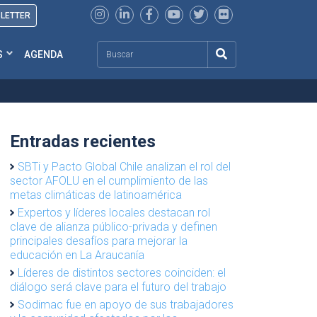
SLETTER
Search
S
AGENDA
Entradas recientes
SBTi y Pacto Global Chile analizan el rol del
sector AFOLU en el cumplimiento de las
metas climáticas de latinoamérica
Expertos y líderes locales destacan rol
clave de alianza público-privada y definen
principales desafíos para mejorar la
educación en La Araucanía
Líderes de distintos sectores coinciden: el
diálogo será clave para el futuro del trabajo
Sodimac fue en apoyo de sus trabajadores