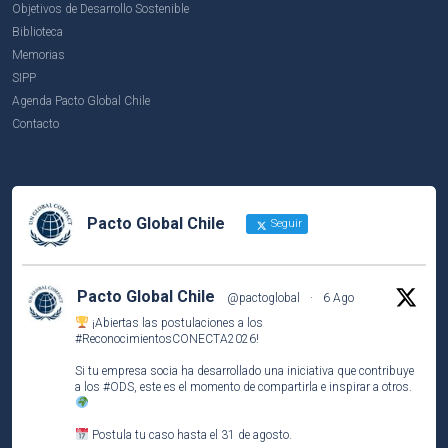
Objetivos de Desarrollo Sostenible
Biblioteca
Memorias
SIPP
Agenda Pacto Global Chile
Contacto
Pacto Global Chile
Seguir
Pacto Global Chile
@pactoglobal
·
6 Ago
¡Abiertas las postulaciones a los
#ReconocimientosCONECTA2026
!
Si tu empresa socia ha desarrollado una iniciativa que contribuye
a los
#ODS
, este es el momento de compartirla e inspirar a otros.
Postula tu caso hasta el 31 de agosto.