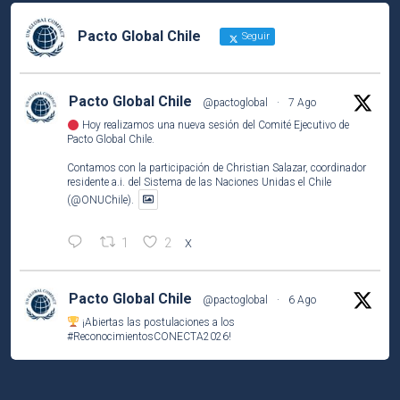
Pacto Global Chile
Seguir
Pacto Global Chile
@pactoglobal
·
7 Ago
Hoy realizamos una nueva sesión del Comité Ejecutivo de
Pacto Global Chile.
Contamos con la participación de Christian Salazar, coordinador
residente a.i. del Sistema de las Naciones Unidas el Chile
(@ONUChile).
1
2
X
Pacto Global Chile
@pactoglobal
·
6 Ago
¡Abiertas las postulaciones a los
#ReconocimientosCONECTA2026
!
Si tu empresa socia ha desarrollado una iniciativa que contribuye
a los
#ODS
, este es el momento de compartirla e inspirar a otros.