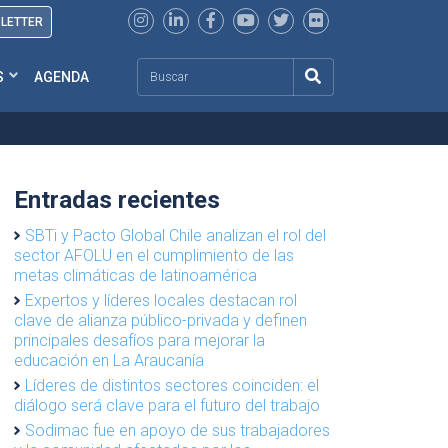
SLETTER
Search
S
AGENDA
Entradas recientes
SBTi y Pacto Global Chile analizan el rol del
sector AFOLU en el cumplimiento de las
metas climáticas de latinoamérica
Expertos y líderes locales destacan rol
clave de alianza público-privada y definen
principales desafíos para mejorar la
educación en La Araucanía
Líderes de distintos sectores coinciden: el
diálogo será clave para el futuro del trabajo
Sodimac fue en apoyo de sus trabajadores