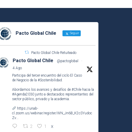
Pacto Global Chile
Seguir
Pacto Global Chile Retuiteado
Pacto Global Chile
@pactoglobal
·
4 Ago
Participa del tercer encuentro del ciclo El Caso
de Negocio de la
#Sostenibilidad
.
Abordamos los avances y desafíos de
#Chile
hacia la
#Agenda2030
junto a destacados representantes del
sector público, privado y la academia.
https://unab-
cl.zoom.us/webinar/register/WN_Jn6B_K2cSYudoc
Zv...
2
1
X