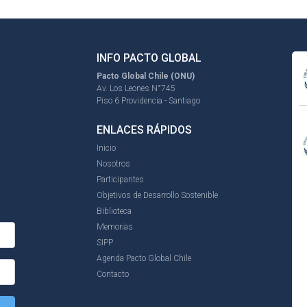
INFO PACTO GLOBAL
Pacto Global Chile (ONU)
Av. Los Leones N°745
Piso 6 Providencia - Santiago
ENLACES RÁPIDOS
Inicio
Nosotros
Participantes
Objetivos de Desarrollo Sostenible
Biblioteca
Memorias
SIPP
Agenda Pacto Global Chile
Contacto