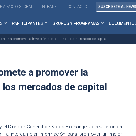
E A PACTO GLOBAL
INTRANET
CONTACTO
SUSCRIBETE AL NEW
S
PARTICIPANTES
GRUPOS Y PROGRAMAS
DOCUMENTO
omete a promover la inversión sostenible en los mercados de capital
romete a promover la
n los mercados de capital
y el Director General de Korea Exchange, se reunieron en
on a intercambiar información para promover un mejor