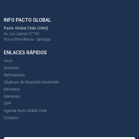
INFO PACTO GLOBAL
Pacto Global Chile (ONU)
Av. Los Leones N°745
Piso 6 Providencia - Santiago
ENLACES RÁPIDOS
Inicio
Nosotros
Participantes
Objetivos de Desarrollo Sostenible
Biblioteca
Memorias
SIPP
Agenda Pacto Global Chile
Contacto