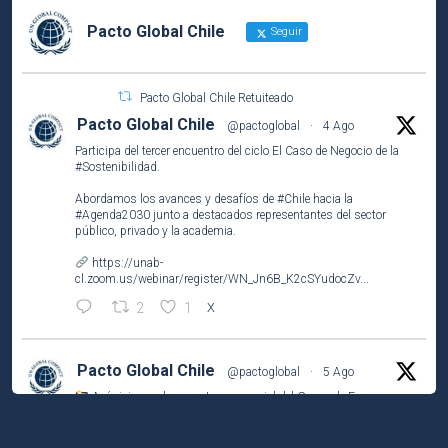
Pacto Global Chile
Seguir
Pacto Global Chile Retuiteado
Pacto Global Chile
@pactoglobal
·
4 Ago
Participa del tercer encuentro del ciclo El Caso de Negocio de la
#Sostenibilidad
.
Abordamos los avances y desafíos de
#Chile
hacia la
#Agenda2030
junto a destacados representantes del sector
público, privado y la academia.
https://unab-
cl.zoom.us/webinar/register/WN_Jn6B_K2cSYudocZv...
2
1
X
Pacto Global Chile
@pactoglobal
·
5 Ago
Así vivimos el encuentro presencial del Grupo de Empresas
Líderes por el
#ODS2
(#HambreCero) en
@NestleCL
.
Analizamos los resultados del Observatorio Nutricional