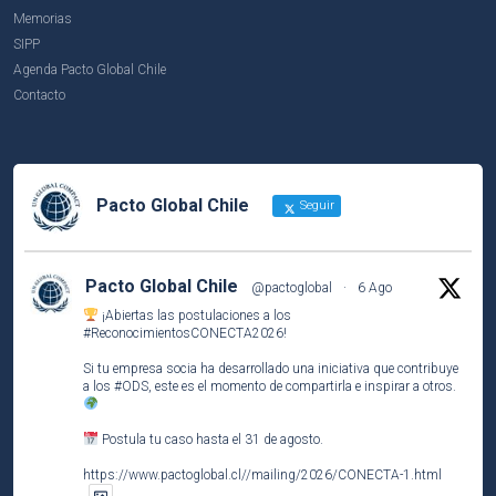
Memorias
SIPP
Agenda Pacto Global Chile
Contacto
Pacto Global Chile
Seguir
Pacto Global Chile
@pactoglobal
·
6 Ago
¡Abiertas las postulaciones a los
#ReconocimientosCONECTA2026
!
Si tu empresa socia ha desarrollado una iniciativa que contribuye
a los
#ODS
, este es el momento de compartirla e inspirar a otros.
Postula tu caso hasta el 31 de agosto.
https://www.pactoglobal.cl//mailing/2026/CONECTA-1.html