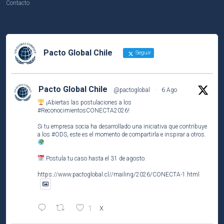
Contacto
Pacto Global Chile
Seguir
Pacto Global Chile
@pactoglobal
·
6 Ago
¡Abiertas las postulaciones a los
#ReconocimientosCONECTA2026
!
Si tu empresa socia ha desarrollado una iniciativa que contribuye
a los
#ODS
, este es el momento de compartirla e inspirar a otros.
Postula tu caso hasta el 31 de agosto.
https://www.pactoglobal.cl//mailing/2026/CONECTA-1.html
1
X