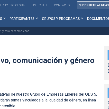
E A PACTO GLOBAL
INTRANET
CONTACTO
SUSCRIBETE AL NEW
S
PARTICIPANTES
GRUPOS Y PROGRAMAS
DOCUMENTO
 y género para empresas”
sivo, comunicación y género
iciativas de nuestro Grupo de Empresas Líderes del ODS 5,
rdarán temas vinculados a la igualdad de género, en línea
ostenible.