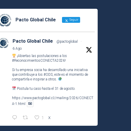
Pacto Global Chile
Seguir
Pacto Global Chile
@pactoglobal
·
6 Ago
¡Abiertas las postulaciones a los
#ReconocimientosCONECTA2026
!
Si tu empresa socia ha desarrollado una iniciativa
que contribuye a los
#ODS
, este es el momento de
compartirla e inspirar a otros.
Postula tu caso hasta el 31 de agosto.
https://www.pactoglobal.cl//mailing/2026/CONECT
A-1.html
1
X