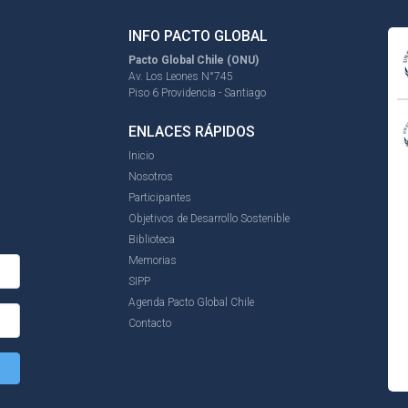
INFO PACTO GLOBAL
Pacto Global Chile (ONU)
Av. Los Leones N°745
Piso 6 Providencia - Santiago
ENLACES RÁPIDOS
Inicio
Nosotros
Participantes
Objetivos de Desarrollo Sostenible
Biblioteca
Memorias
SIPP
Agenda Pacto Global Chile
Contacto