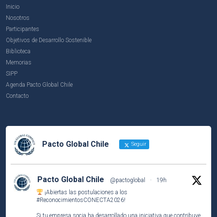
Inicio
Nosotros
Participantes
Objetivos de Desarrollo Sostenible
Biblioteca
Memorias
SIPP
Agenda Pacto Global Chile
Contacto
Pacto Global Chile
Seguir
Pacto Global Chile
@pactoglobal
·
19h
¡Abiertas las postulaciones a los
#ReconocimientosCONECTA2026
!
Si tu empresa socia ha desarrollado una iniciativa que contribuye