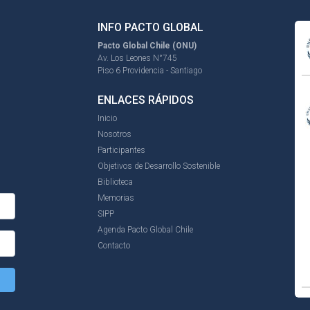
INFO PACTO GLOBAL
Pacto Global Chile (ONU)
Av. Los Leones N°745
Piso 6 Providencia - Santiago
ENLACES RÁPIDOS
Inicio
Nosotros
Participantes
Objetivos de Desarrollo Sostenible
Biblioteca
Memorias
SIPP
Agenda Pacto Global Chile
Contacto