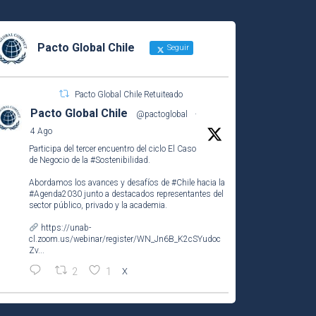
Pacto Global Chile
Seguir
Pacto Global Chile Retuiteado
Pacto Global Chile
@pactoglobal
·
4 Ago
Participa del tercer encuentro del ciclo El Caso
de Negocio de la
#Sostenibilidad
.
Abordamos los avances y desafíos de
#Chile
hacia la
#Agenda2030
junto a destacados representantes del
sector público, privado y la academia.
https://unab-
cl.zoom.us/webinar/register/WN_Jn6B_K2cSYudoc
Zv...
2
1
X
Pacto Global Chile