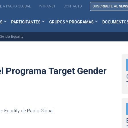
E A PACTO GLOBAL
INTRANET
CONTACTO
SUSCRIBETE AL NEW
S
PARTICIPANTES
GRUPOS Y PROGRAMAS
DOCUMENTO
 Gender Equality
el Programa Target Gender
r Equality de Pacto Global.