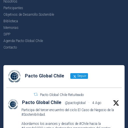
Nosotros
Participantes
Objetivos de Desarrollo Sostenible
Biblioteca
Memorias
SIPP
Agenda Pacto Global Chile
Contacto
Pacto Global Chile
Seguir
Pacto Global Chile Retuiteado
Pacto Global Chile
@pactoglobal
·
4 Ago
Participa del tercer encuentro del ciclo El Caso de Negocio de la
#Sostenibilidad
.
Abordamos los avances y desafíos de
#Chile
hacia la