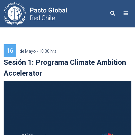
Search
Me
16
de Mayo - 10:30 hrs
Sesión 1: Programa Climate Ambition
Accelerator